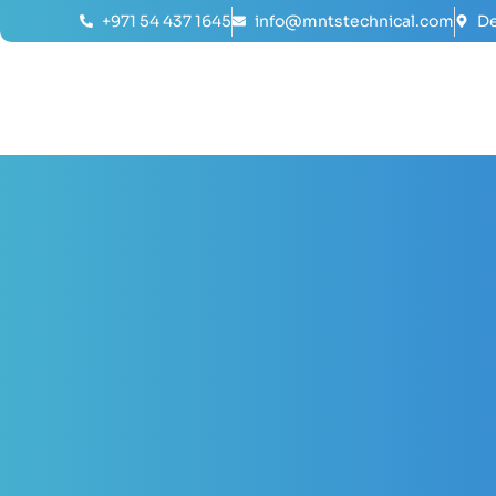
+971 54 437 1645
info@mntstechnical.com
De