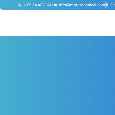
+971 54 437 1645
info@mntstechnical.com
De